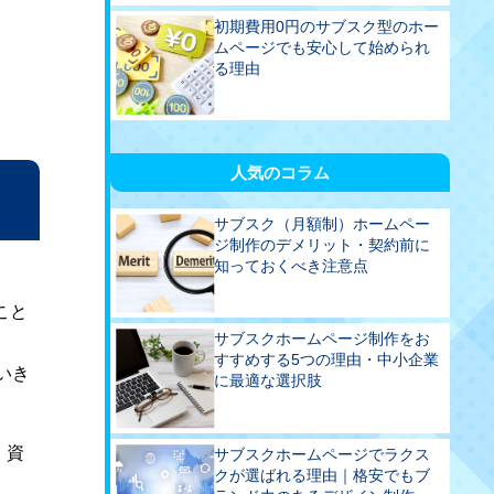
初期費用0円のサブスク型のホー
ムページでも安心して始められ
る理由
人気のコラム
サブスク（月額制）ホームペー
ジ制作のデメリット・契約前に
知っておくべき注意点
こと
サブスクホームページ制作をお
すすめする5つの理由・中小企業
いき
に最適な選択肢
。資
サブスクホームページでラクス
クが選ばれる理由｜格安でもブ