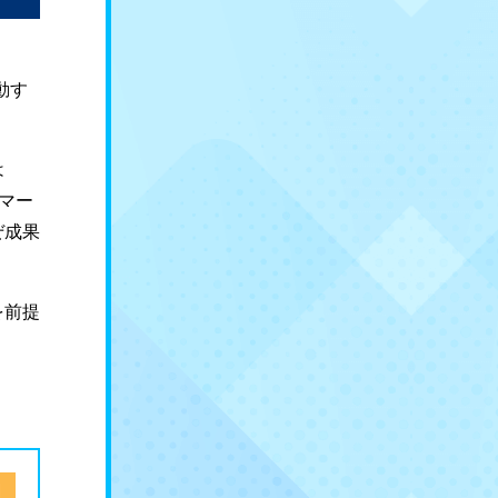
動す
は
マー
ぜ成果
を前提