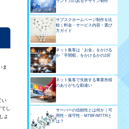
ランド力のあるデザイン制作
サブスクホームページ制作を比
較｜料金・サービス内容・選び
方ガイド
ネット集客は「お金」をかける
か「手間暇」をかけるかの2択
いま
ネット集客で失敗する事業所様
のありがちな勘違い
てい
ぎてし
サーバーの信頼性とは何か｜可
用性・保守性・MTBF/MTTRと
しよ
は？