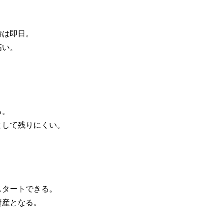
時は即日。
高い。
る。
として残りにくい。
スタートできる。
資産となる。