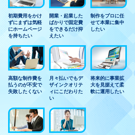
初期費用をかけ
開業・起業した
制作をプロに任
ずにまずは気軽
ばかりで固定費
せて本業に集中
にホームページ
をできるだけ抑
したい
を持ちたい
えたい
高額な制作費を
月々払いでもデ
将来的に事業拡
払うのが不安で
ザインクオリテ
大を見据えて柔
失敗したくない
ィにこだわりた
軟に運用したい
い