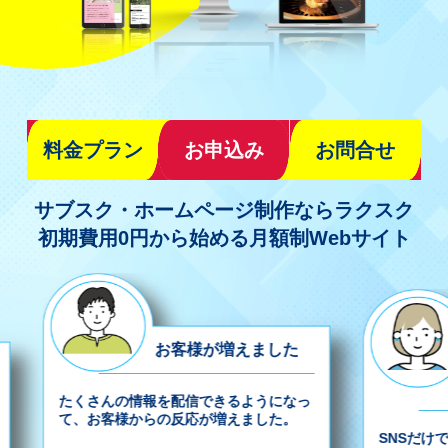
料金プラン
お申込み
お問合せ
サブスク・ホームページ制作ならラクスク
初期費用0円から始める月額制Webサイト
お客様が増えました
SN
限界
たくさんの情報を配信できるようになっ
て、お客様からの反応が増えました。
SNSだけで運営し
高いお客様が増えま