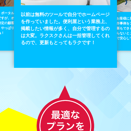
❬
❭
自分でホームページ
利屋という業務上、
お客様に見ていただけるように、過去の製
、自分で管理するの
作事例をアルバムにしています。自分で更
は一括管理してくれ
新もできるので、とても使いやすい！わか
もラクです！
らないところはアドバイスもしてくれるの
で安心して使えます！