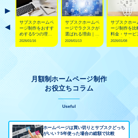
額
サブスクホームペ
サブスクホームペ
サブスクホー
ージ
ージ制作をおすす
ージでラクスクが
ージ制作を比
ッ
めする5つの理
選ばれる理由｜格
料金・サービ
知っ
由・中小企業に最
安でもブランド力
容・選び方ガ
2026/01/16
2026/01/13
2026/01/08
意点
適な選択肢
のあるデザイン制
作
月額制ホームページ制作
お役立ちコラム
Useful
ホームページは買い切りとサブスクどっち
がいい？5年使った場合の総額で比較