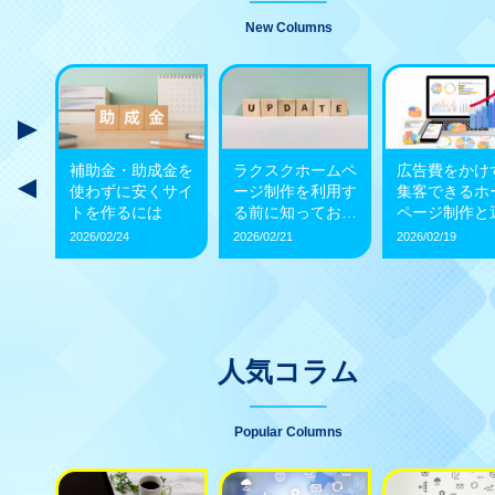
New Columns
制
補助金・助成金を
ラクスクホームペ
広告費をかけ
万円
使わずに安くサイ
ージ制作を利用す
集客できるホ
でき
トを作るには
る前に知っておき
ページ制作と
たいワード
2026/02/24
2026/02/21
2026/02/19
人気コラム
Popular Columns