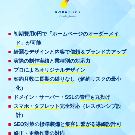
初期費用0円で「ホームページの
オーダーメイ
ド
」が可能
綺麗なデザインと内容で
信頼＆ブランド力アップ
実際の
制作実績
と業種別の
対応力
プロによる
オリジナルデザイン
契約月数に
長期の縛りなし
（解約リスクの最小
化）
ドメイン・サーバー・SSLの
管理も丸投げ
スマホ・タブレット
完全対応（レスポンシブ設
計）
SEO対策の標準装備と
集客に繋がる導線設計可
修正・更新作業
の対応