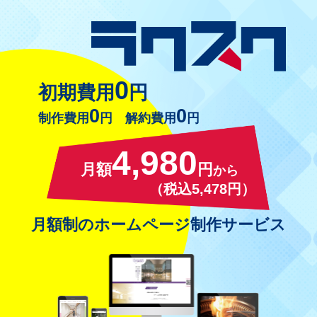
0
初期費用
円
0
0
制作費用
円 解約費用
円
4,980
月額
円
から
（税込5,478円）
月額制のホームページ制作サービス