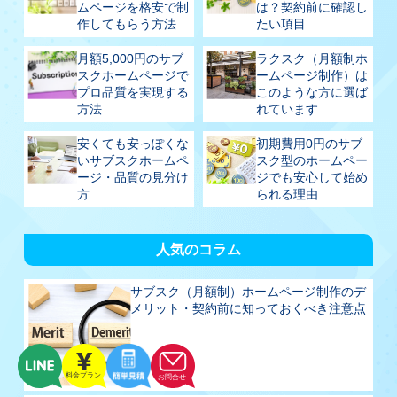
ムページを格安で制
は？契約前に確認し
作してもらう方法
たい項目
月額5,000円のサブ
ラクスク（月額制ホ
スクホームページで
ームページ制作）は
プロ品質を実現する
このような方に選ば
方法
れています
安くても安っぽくな
初期費用0円のサブ
いサブスクホームペ
スク型のホームペー
ージ・品質の見分け
ジでも安心して始め
方
られる理由
人気のコラム
サブスク（月額制）ホームページ制作のデ
メリット・契約前に知っておくべき注意点