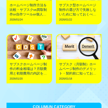
ホームページ制作方法を
サブスク型ホームページ
比較・サブスクvs買取制
制作の選び方で失敗しな
作or自作ツールor個人副
いために知っておくべき
業
こと
2026/01/24
2026/01/22
サブスクホームページ制
サブスク（月額制）ホー
作の料金相場は？月額費
ムページ制作のデメリッ
用と初期費用の内訳を解
ト・契約前に知っておく
説
べき注意点
2026/01/20
2026/01/18
COLUMUN CATEGORY