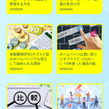
実現する方法
質の見分け方
2026/02/03
2026/02/01
初期費用0円のサブスク型
ホームページは買い切り
のホームページでも安心
とサブスクどっちがい
して始められる理由
い？5年使った場合の総額
で比較
2026/01/27
2026/01/25