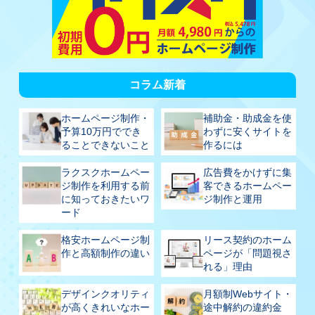
コラム新着
ホームページ制作・
補助金・助成金を使
予算10万円ででき
わずに安くサイトを
ることできないこと
作るには
ラクスクホームペー
広告費をかけずに集
ジ制作を利用する前
客できるホームペー
に知っておきたいワ
ジ制作と運用
ード
格安ホームページ制
リース契約のホーム
作と高額制作の違い
ページが「問題視さ
れる」理由
デザインクオリティ
月額制Webサイト・
が高くきれいなホー
途中解約の違約金