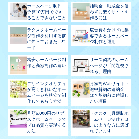
ホームページ制作・
補助金・助成金を使
予算10万円ででき
わずに安くサイトを
ることできないこと
作るには
ラクスクホームペー
広告費をかけずに集
ジ制作を利用する前
客できるホームペー
に知っておきたいワ
ジ制作と運用
ード
格安ホームページ制
リース契約のホーム
作と高額制作の違い
ページが「問題視さ
れる」理由
デザインクオリティ
月額制Webサイト・
が高くきれいなホー
途中解約の違約金
ムページを格安で制
は？契約前に確認し
作してもらう方法
たい項目
月額5,000円のサブ
ラクスク（月額制ホ
スクホームページで
ームページ制作）は
プロ品質を実現する
このような方に選ば
方法
れています