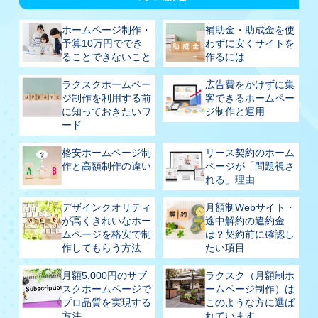
ホームページ制作・
補助金・助成金を使
予算10万円ででき
わずに安くサイトを
ることできないこと
作るには
ラクスクホームペー
広告費をかけずに集
ジ制作を利用する前
客できるホームペー
に知っておきたいワ
ジ制作と運用
ード
格安ホームページ制
リース契約のホーム
作と高額制作の違い
ページが「問題視さ
れる」理由
デザインクオリティ
月額制Webサイト・
が高くきれいなホー
途中解約の違約金
ムページを格安で制
は？契約前に確認し
作してもらう方法
たい項目
月額5,000円のサブ
ラクスク（月額制ホ
スクホームページで
ームページ制作）は
プロ品質を実現する
このような方に選ば
方法
れています