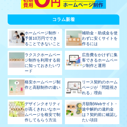
コラム新着
ホームページ制作・
補助金・助成金を使
予算10万円ででき
わずに安くサイトを
ることできないこと
作るには
ラクスクホームペー
広告費をかけずに集
ジ制作を利用する前
客できるホームペー
に知っておきたいワ
ジ制作と運用
ード
格安ホームページ制
リース契約のホーム
作と高額制作の違い
ページが「問題視さ
れる」理由
デザインクオリティ
月額制Webサイト・
が高くきれいなホー
途中解約の違約金
ムページを格安で制
は？契約前に確認し
作してもらう方法
たい項目