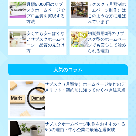
月額5,000円のサブ
ラクスク（月額制ホ
スクホームページで
ームページ制作）は
プロ品質を実現する
このような方に選ば
方法
れています
安くても安っぽくな
初期費用0円のサブ
いサブスクホームペ
スク型のホームペー
ージ・品質の見分け
ジでも安心して始め
方
られる理由
人気のコラム
サブスク（月額制）ホームページ制作のデ
メリット・契約前に知っておくべき注意点
サブスクホームページ制作をおすすめする
5つの理由・中小企業に最適な選択肢