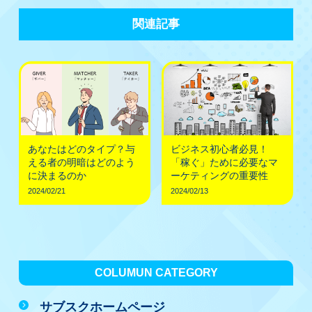
関連記事
あなたはどのタイプ？与
ビジネス初心者必見！
える者の明暗はどのよう
「稼ぐ」ために必要なマ
に決まるのか
ーケティングの重要性
2024/02/21
2024/02/13
COLUMUN CATEGORY
サブスクホームページ